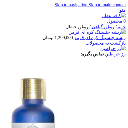
Skip to navigation
Skip to main content
منو
0
محصول
خانه
/
روغن گیاهی
/
روغن حنظل
ریشه جنسینگ کره ای قرمز
1,299,000
تومان
بازگشت به محصولات
رژ خراطین
تماس بگیرید