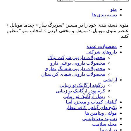
منو
دسته بندی ها
منوی دسته بندی خود را در مسیر: "سربرگ ساز > چیدما موبایل >
عنصر منوی موبایل > نمایش و مخفی کردن > انتخاب منو " تنظیم
کنید
محصولات عمده
داروهای شرکتی
محصولات دارویی شرکت نیاک
محصولات دارویی بوعلی دارو
محصولات دارویی شفانگر نظری
محصولات دارویی شفای کردستان
آرایشی
رژگونه ارگانیک تو زیبایی
کرم پودر ارگانیک تو زیبایی
ریمل ارگانیک تو زیبایی
گیاهان کمیاب و معجزه آسا
پکیج های گیاهی کافه عطار
مولتی ویتامین ها
دستبند مغناطیسی
مجله سلامت
درباره ما