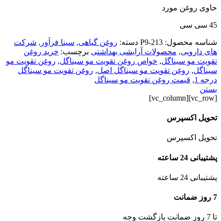
حاوی روغن مورد
45 سی سی
شناسه محصول:
P9-213
دسته:
روغن گیاهی
,
سینا فرآور
,
شرکت
های دارویی
,
محصولات آرایشی بهداشتی
برچسب:
خرید روغن
تقویت مو سیناگل
,
خواص روغن تقویت مو سیناگل
,
روغن تقویت مو
سیناگل
,
روغن تقویت مو سیناگل اصل
,
روغن تقویت مو سیناگل
درجه 1
,
قیمت روغن تقویت مو سیناگل
بستن
[vc_row][vc_column]
تحویل اکسپرس
تحویل اکسپرس
پشتیبانی 24 ساعته
پشتیبانی 24 ساعته
7 روز ضمانت
تا 7 روز ضمانت بازگشت وجه