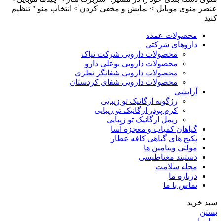
عنصر منوی موبایل > نمایش و مخفی کردن > انتخاب منو " تنظیم
کنید
محصولات عمده
داروهای شرکتی
محصولات دارویی شرکت نیاک
محصولات دارویی بوعلی دارو
محصولات دارویی شفانگر نظری
محصولات دارویی شفای کردستان
آرایشی
رژگونه ارگانیک تو زیبایی
کرم پودر ارگانیک تو زیبایی
ریمل ارگانیک تو زیبایی
گیاهان کمیاب و معجزه آسا
پکیج های گیاهی کافه عطار
مولتی ویتامین ها
دستبند مغناطیسی
مجله سلامت
درباره ما
تماس با ما
سبد خرید
بستن