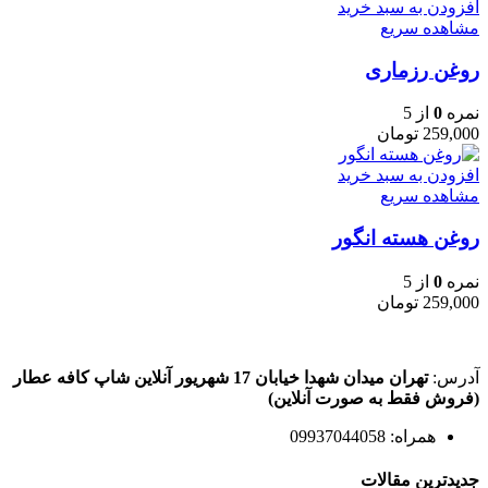
افزودن به سبد خرید
مشاهده سریع
روغن رزماری
نمره
0
از 5
259,000
تومان
افزودن به سبد خرید
مشاهده سریع
روغن هسته انگور
نمره
0
از 5
259,000
تومان
آدرس:
تهران میدان شهدا خیابان 17 شهریور آنلاین شاپ کافه عطار
(فروش فقط به صورت آنلاین)
همراه: 09937044058
جدیدترین مقالات