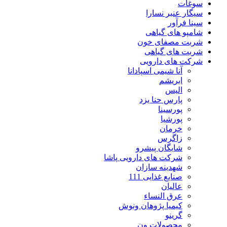
سوغات
سیگار عنبر نسارا
سینا فرآور
شامپو های گیاهی
شربت مصفای خون
شربت های گیاهی
شرکت های دارویی
آنا شیمی اسپادانا
ابریشم
الیس
پارس حنا یزد
پورسینا
پورشیا
خرمان
زاگرس
شایگان پیشرو
شرکت های دارویی پاشا
شهدینه سازان
صنایع غذایی 111
عالیان
عرق النساء
کیمیا پژوهان ونوش
گرینو
محصولات ون