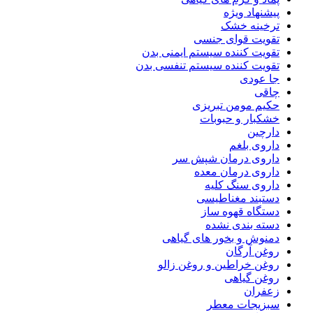
پیشنهاد ویژه
ترخینه خشک
تقویت قوای جنسی
تقویت کننده سیستم ایمنی بدن
تقویت کننده سیستم تنفسی بدن
جا عودی
چاقی
حکیم مومن تبریزی
خشکبار و حبوبات
دارچین
داروی بلغم
داروی درمان شپش سر
داروی درمان معده
داروی سنگ کلیه
دستبند مغناطیسی
دستگاه قهوه ساز
دسته بندی نشده
دمنوش و بخور های گیاهی
روغن آرگان
روغن خراطین و روغن زالو
روغن گیاهی
زعفران
سبزیجات معطر