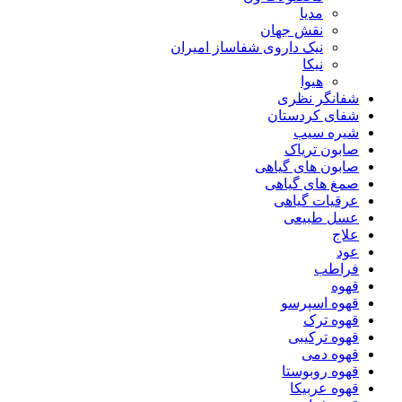
مدیا
نقش جهان
نیک داروی شفاساز امیران
نیکا
هیوا
شفانگر نظری
شفای کردستان
شیره سیب
صابون تریاک
صابون های گیاهی
صمغ های گیاهی
عرقیات گیاهی
عسل طبیعی
علاج
عود
فراطب
قهوه
قهوه اسپرسو
قهوه ترک
قهوه ترکیبی
قهوه دمی
قهوه روبوستا
قهوه عربیکا