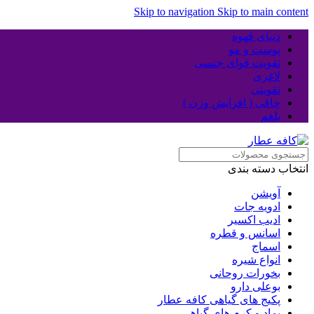
Skip to navigation
Skip to main content
دنیای قهوه
پوست و مو
تقویت قوای جنسی
لاغری
تقویتی
چاقی ( افزایش وزن )
بلغم
انتخاب دسته بندی
آویشن
ادویه جات
ادیب اکسیر
اسانس و قطره
اسماج
انواع شیره
بخورات روحانی
بوعلی دارو
پکیج های گیاهی کافه عطار
پماد و کرم های گیاهی