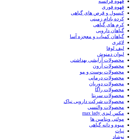
قهوه فرانسه
قهوه فوری
کپسول و قرص های گیاهی
کرده بادام زمینی
کرم های گیاهی
گیاهان دارویی
گیاهان کمیاب و معجزه آسا
لاغری
لیف لوفا
لیوان دمنوش
محصولات آرایشی بهداشتی
محصولات آرون
محصولات پوست و مو
محصولات درمانی
محصولات دوریان
محصولات راگا
محصولات سریتا
محصولات شرکت دارویی نیاک
محصولات والنسی
مکس لیدی max lady
مولتی ویتامین ها
میوه و دانه گیاهی
نبات
نوشاد