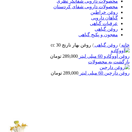
محصولات دارویی شفانگر نظری
محصولات دارویی شفای کردستان
روغن خراطین
گیاهان دارویی
عرقیات گیاهی
روغن گیاهی
معجون و پکیج گیاهی
خانه
/
روغن گیاهی
/
روغن بهار نارنج 30 cc
روغن آووکادو 60 میلی لیتر
289,000
تومان
بازگشت به محصولات
روغن دارچین 60 میلی لیتر
289,000
تومان