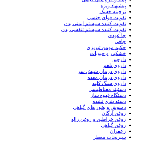
پیشنهاد ویژه
ترخینه خشک
تقویت قوای جنسی
تقویت کننده سیستم ایمنی بدن
تقویت کننده سیستم تنفسی بدن
جا عودی
چاقی
حکیم مومن تبریزی
خشکبار و حبوبات
دارچین
داروی بلغم
داروی درمان شپش سر
داروی درمان معده
داروی سنگ کلیه
دستبند مغناطیسی
دستگاه قهوه ساز
دسته بندی نشده
دمنوش و بخور های گیاهی
روغن آرگان
روغن خراطین و روغن زالو
روغن گیاهی
زعفران
سبزیجات معطر