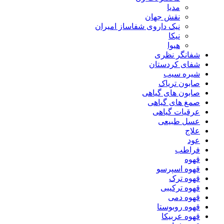
مدیا
نقش جهان
نیک داروی شفاساز امیران
نیکا
هیوا
شفانگر نظری
شفای کردستان
شیره سیب
صابون تریاک
صابون های گیاهی
صمغ های گیاهی
عرقیات گیاهی
عسل طبیعی
علاج
عود
فراطب
قهوه
قهوه اسپرسو
قهوه ترک
قهوه ترکیبی
قهوه دمی
قهوه روبوستا
قهوه عربیکا