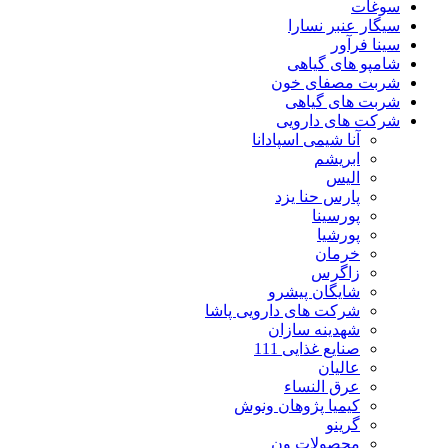
سوغات
سیگار عنبر نسارا
سینا فرآور
شامپو های گیاهی
شربت مصفای خون
شربت های گیاهی
شرکت های دارویی
آنا شیمی اسپادانا
ابریشم
الیس
پارس حنا یزد
پورسینا
پورشیا
خرمان
زاگرس
شایگان پیشرو
شرکت های دارویی پاشا
شهدینه سازان
صنایع غذایی 111
عالیان
عرق النساء
کیمیا پژوهان ونوش
گرینو
محصولات ون