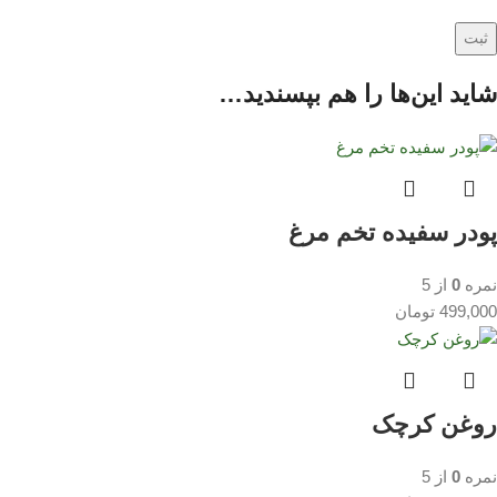
شاید این‌ها را هم بپسندید…
پودر سفیده تخم مرغ
نمره
0
از 5
499,000
تومان
روغن کرچک
نمره
0
از 5