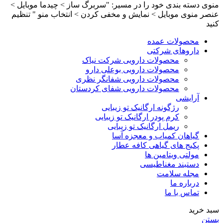
منوی دسته بندی خود را در مسیر: "سربرگ ساز > چیدما موبایل >
عنصر منوی موبایل > نمایش و مخفی کردن > انتخاب منو " تنظیم
کنید
محصولات عمده
داروهای شرکتی
محصولات دارویی شرکت نیاک
محصولات دارویی بوعلی دارو
محصولات دارویی شفانگر نظری
محصولات دارویی شفای کردستان
آرایشی
رژگونه ارگانیک تو زیبایی
کرم پودر ارگانیک تو زیبایی
ریمل ارگانیک تو زیبایی
گیاهان کمیاب و معجزه آسا
پکیج های گیاهی کافه عطار
مولتی ویتامین ها
دستبند مغناطیسی
مجله سلامت
درباره ما
تماس با ما
سبد خرید
بستن