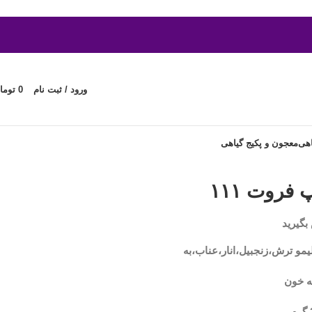
ورود / ثبت نام
0
توما
اهی
معجون و پکیج گیاهی
فروت ۱۱۱
بگیرید
مو ترش،زنجبیل،انار،عناب،به
ه خون