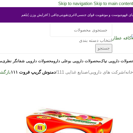
Skip to navigation
Skip to main content
یای قهوه
پوست و مو
تقویت قوای جنسی
لاغری
تقویتی
چاقی ( افزایش وزن )
بلغم
انتخاب دسته بندی
جستجو
صولات دارویی نیاک
محصولات دارویی بوعلی دارو
محصولات دارویی شفانگر نظری
مح
خانه
/
شرکت های دارویی
/
صنایع غذایی 111
/
دمنوش گریپ فروت ۱۱۱
بازگش