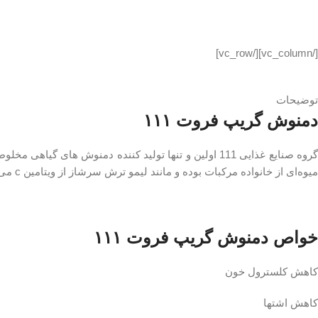
[/vc_column][/vc_row]
توضیحات
دمنوش گریپ فروت ۱۱۱
روه صنایع غذایی 111 اولین و تنها تولید کننده دمنوش های گیاهی مخلوط(ترکیبی) با
میوه‌ای از خانواده مرکبات بوده و مانند لیمو ترش سرشاز از ویتامین c می باشد و در فصل پاییز و زمستان می توان از خواص دارویی آن برای بهبود سرماخوردگی بهره برد.
خواص دمنوش گریپ فروت ۱۱۱
کاهش کلسترول خون
کاهش اشتها