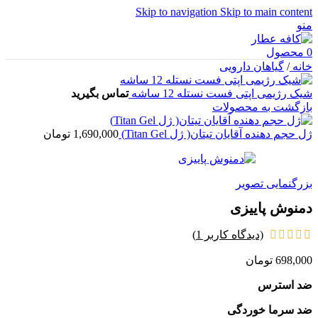
Skip to navigation
Skip to main content
منو
0
محصول
خانه
/
گیاهان دارویی
شیک رژیمی اپتی فست نستله 12 ساشه
تماس بگیرید
بازگشت به محصولات
ژل حجم دهنده آقايان تيتان( ژل Titan Gel)
1,690,000
تومان
بزرگنمایی تصویر
دمنوش پاییزی
(دیدگاه کاربر
1
)
698,000
تومان
ضد استرس
ضد سرما خوردگی