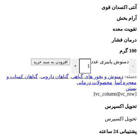
آنتی اکسدان قوی
آرام بخش
تقویت معده
درمان فشار
100 گرم
دمنوش پاییزی عدد
افزودن به سبد خرید
+
-
دسته:
دمنوش و بخور های گیاهی
,
گیاهان دارویی
,
گیاهان کمیاب و
معجزه آسا
,
محصولات درمانی
بستن
[vc_row][vc_column]
تحویل اکسپرس
تحویل اکسپرس
پشتیبانی 24 ساعته