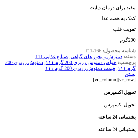
مفید برای درمان دیابت
کمک به هضم غذا
تقویت قلب
200گرم
شناسه محصول:
T11-166
دسته:
دمنوش و بخور های گیاهی
,
صنایع غذایی 111
برچسب:
خواص دمنوش رزبری 200 گرم ۱۱۱
,
دمنوش رزبری 200
گرم ۱۱۱
,
قیمت دمنوش رزبری 200 گرم ۱۱۱
بستن
[vc_row][vc_column]
تحویل اکسپرس
تحویل اکسپرس
پشتیبانی 24 ساعته
پشتیبانی 24 ساعته