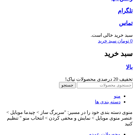
تلگرام
تماس
سبد خرید خالی است.
0
تومان
سبد خرید
سبد خرید
بالا
تخفیف 20 درصدی محصولات نیاک!
جستجو
منو
دسته بندی ها
منوی دسته بندی خود را در مسیر: "سربرگ ساز > چیدما موبایل >
عنصر منوی موبایل > نمایش و مخفی کردن > انتخاب منو " تنظیم
کنید
محصولات عمده