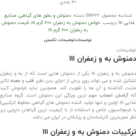
20 عددی
شناسه محصول:
SN322
دسته:
دمنوش و بخور های گیاهی
,
صنایع
غذایی 111
برچسب:
خواص دمنوش به زعفران 200 گرم 111
,
قیمت دمنوش
به زعفران 200 گرم 111
توضیحات
توضیحات تکمیلی
توضیحات
دمنوش به و زعفران 111
دمنوش به و زعفران 111 یکی از دمنوش هایی است که از به و زعفران
شکیل شده و می تواند روی برخی از اجزای بدن نظیر
قلب
و
معده
تاثیر
مثبت گذاشته و آن ها را تقویت کند. همچنین نباید فراموش کنید
که
آرامش اعصاب
مهم ترین ویژگی این دمنوش است. گروه صنایع
غذایی 111 اولین و تنها تولید کننده دمنوش های گیاهی مخلوط (ترکیبی)
با فرمولاسیون خاص و استفاده از با کیفیت ترین گیاهان دارویی زیر
نظر مجربترین کارشناسان و پزشکان در ایران می باشد.
ترکیبات دمنوش به و زعفران 111