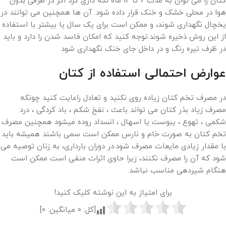
کتان را می توان به مدت 6 تا 12 ماه نگه داری کرد اگر در ظرفی بدون
هوا در محلی خشک و خنک قرار داده شود. آن ها همچنین می توانند در
یخچال نگهداری شوند، و ممکن است برای یک سال یا بیشتر با استفاده
از این روش ذخیره شوند.توجه کنید که امکان فاسد شدن را دارد و باید
در ظرف تیره رنگ و در داخل جای خنک نگهداری شود
عوارض احتمالی استفاده از کتان
در مصرف تخم کتان زیاده روی نکنید و تعادل راعایت کنید چونکه
مصرف زیاد بذر کتان می تواند باعث ، نفخ شکم ، باد کردگی ، درد
شکمی ، تهوع ، یبوست یا اسهال ، انسداد روده میشود همچنین مصرف
تخم کتان به صورت خام و نارس ممکن است سمی باشند همیشه باید
با مقدار زیادی مایعات مصرف شود.در دوران بارداری، به زنان توصیه می
شود که آن را مصرف نکنند، زیرا حاوی اثرات منفی است ممکن است
هنگام شیردهی مناسب نباشد.
برای امتیاز به این نوشته کلیک کنید!
[کل:
0
میانگین:
0
]