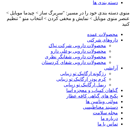
دسته بندی ها
منوی دسته بندی خود را در مسیر: "سربرگ ساز > چیدما موبایل >
عنصر منوی موبایل > نمایش و مخفی کردن > انتخاب منو " تنظیم
کنید
محصولات عمده
داروهای شرکتی
محصولات دارویی شرکت نیاک
محصولات دارویی بوعلی دارو
محصولات دارویی شفانگر نظری
محصولات دارویی شفای کردستان
آرایشی
رژگونه ارگانیک تو زیبایی
کرم پودر ارگانیک تو زیبایی
ریمل ارگانیک تو زیبایی
گیاهان کمیاب و معجزه آسا
پکیج های گیاهی کافه عطار
مولتی ویتامین ها
دستبند مغناطیسی
مجله سلامت
درباره ما
تماس با ما