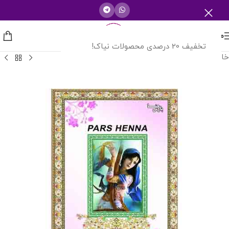
منو
تخفیف 20 درصدی محصولات نیاک!
خانه
/
شرکت های دارویی
/
پارس حنا یزد