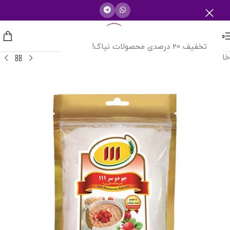
منو
تخفیف 20 درصدی محصولات نیاک!
خانه
/
شرکت های دارویی
/
صنایع غذایی 111