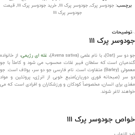
برچسب:
جودوسر پرک
,
جودوسر پرک 111
,
خرید جودوسر پرک 111
,
قیمت
جودوسر پرک 111
توضیحات
جودوسر پرک 111
و دو سر (Oat)، با نام علمی (Avena sativa)،
غله ای رژیمی
، از خانواده
گندمیان است که سلطان فیبر غلات محسوب می شود و کاملاً با جو
معمولی (Barley) متفاوت است. نام فارسی جو دو سر، یولاف است. جو
دو سر (صبحانه فوری دوریان)منبع خوبی از انرژی، پروتئین و مواد
مغذی برای انسان، مخصوصاً کودکان و ورزشکاران و افرادی است که می
خواهند لاغر شوند.
خواص جودوسر پرک 111
ضد التهاب