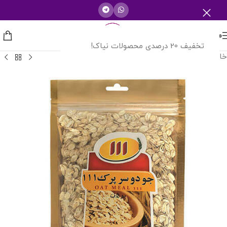
منو
تخفیف 20 درصدی محصولات نیاک!
خانه
/
شرکت های دارویی
/
صنایع غذایی 111