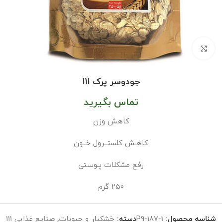
بزرگنمایی تصویر
جودوسر پرک 111
تماس بگیرید
کاهش وزن
کاهـش کلستــرول خــون
رفع مشکلات پـوستی
250 گرم
شناسه محصول:
P9-187-1
دسته:
خشکبار و حبوبات
,
صنایع غذایی 111