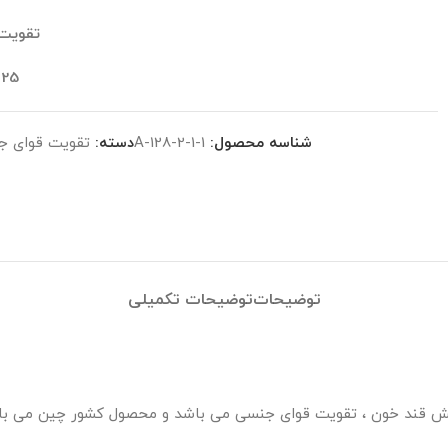
تقویت
25 گرم
شناسه محصول:
A-128-2-1-1
دسته:
تقویت قوای ج
توضیحات
توضیحات تکمیلی
اهش قند خون ، تقویت قوای جنسی می باشد و محصول کشور چین می با