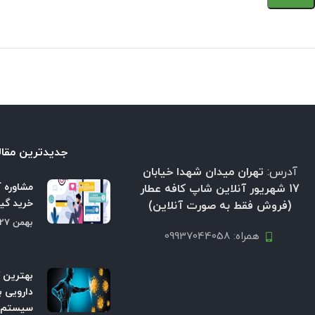
جدیدترین مقال
آدرس:
تهران میدان شهدا خیابان
مشاوره آ
17 شهریور آنلاین شاپ کافه عطار
خرید گیا
(فروش فقط به صورت آنلاین)
بهمن 27, 1404
همراه: 09937044058
بهترین 
دارویی ب
سیستم ا