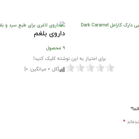
داروی بلغم
9 محصول
برای امتیاز به این نوشته کلیک کنید!
[کل:
0
میانگین:
0
]
دا”
*
ده‌اند