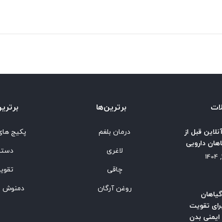
ات
برترین‌ها
برترین
نلاین قبل از
درمان بلغم
پکیج های
هان دارویی
لاغری
دستب
چاقی
تقوی
روغن آرگان
دمنوش و
گیاهان
رای تقویت
یمنی بدن