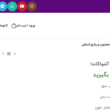
ورود / ثبت نام
0
توما
معجون و پکیج گیاهی
شواگاندا
گیرید
 سوز
ت بدن
شار خون