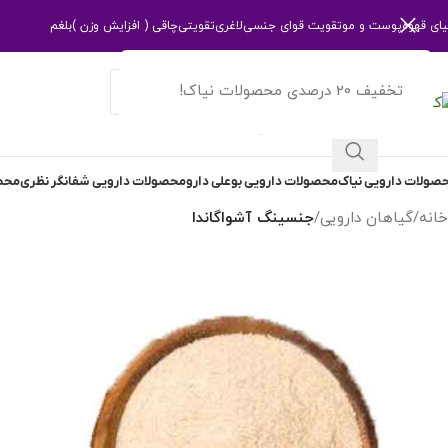
یای قهوه
پوست و مو
تقویت قوای جنسی
لاغری
تقویتی
چاقی ( افزایش وزن )
بلغم
تخفیف 20 درصدی محصولات نیاک!
انتخاب دسته بندی
صولات دارویی نیاک
محصولات دارویی بوعلی دارو
محصولات دارویی شفانگر نظری
محصو
خانه
/
گیاهان دارویی
/
جنسینگ آشواگاندا