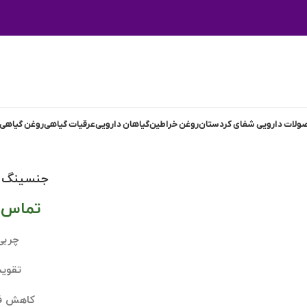
لات دارویی شفای کردستان
روغن خراطین
گیاهان دارویی
عرقیات گیاهی
روغن گیاهی
جنسینگ آ
تماس ب
چربی
تقوی
کاهش ف