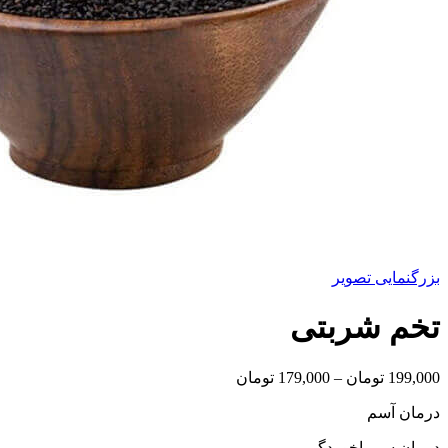
بزرگنمایی تصویر
تخم شربتی
Price
199,000
تومان
–
179,000
تومان
range:
درمان آسم
179,000 تومان
through
درمان سرماخوردگی