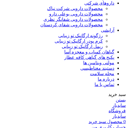
داروهای شرکتی
محصولات دارویی شرکت نیاک
محصولات دارویی بوعلی دارو
محصولات دارویی شفانگر نظری
محصولات دارویی شفای کردستان
آرایشی
رژگونه ارگانیک تو زیبایی
کرم پودر ارگانیک تو زیبایی
ریمل ارگانیک تو زیبایی
گیاهان کمیاب و معجزه آسا
پکیج های گیاهی کافه عطار
مولتی ویتامین ها
دستبند مغناطیسی
مجله سلامت
درباره ما
تماس با ما
سبد خرید
بستن
سایدبار
فروشگاه
سایدبار
0
محصول
سبد خرید
حساب کاربری من