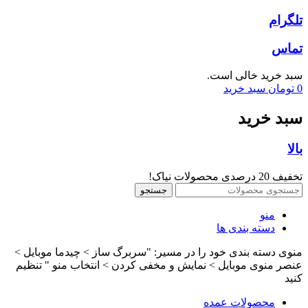
تلگرام
تماس
سبد خرید خالی است.
0
تومان
سبد خرید
سبد خرید
بالا
تخفیف 20 درصدی محصولات نیاک!
جستجو
منو
دسته بندی ها
منوی دسته بندی خود را در مسیر: "سربرگ ساز > چیدما موبایل >
عنصر منوی موبایل > نمایش و مخفی کردن > انتخاب منو " تنظیم
کنید
محصولات عمده