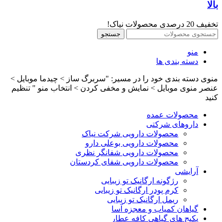
بالا
تخفیف 20 درصدی محصولات نیاک!
جستجو
منو
دسته بندی ها
منوی دسته بندی خود را در مسیر: "سربرگ ساز > چیدما موبایل >
عنصر منوی موبایل > نمایش و مخفی کردن > انتخاب منو " تنظیم
کنید
محصولات عمده
داروهای شرکتی
محصولات دارویی شرکت نیاک
محصولات دارویی بوعلی دارو
محصولات دارویی شفانگر نظری
محصولات دارویی شفای کردستان
آرایشی
رژگونه ارگانیک تو زیبایی
کرم پودر ارگانیک تو زیبایی
ریمل ارگانیک تو زیبایی
گیاهان کمیاب و معجزه آسا
پکیج های گیاهی کافه عطار