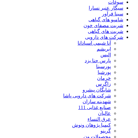
سوغات
سیگار عنبر نسارا
سینا فرآور
شامپو های گیاهی
شربت مصفای خون
شربت های گیاهی
شرکت های دارویی
آنا شیمی اسپادانا
ابریشم
الیس
پارس حنا یزد
پورسینا
پورشیا
خرمان
زاگرس
شایگان پیشرو
شرکت های دارویی پاشا
شهدینه سازان
صنایع غذایی 111
عالیان
عرق النساء
کیمیا پژوهان ونوش
گرینو
محصولات ون