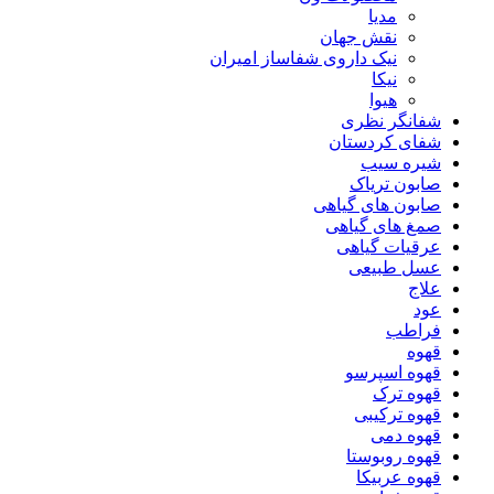
مدیا
نقش جهان
نیک داروی شفاساز امیران
نیکا
هیوا
شفانگر نظری
شفای کردستان
شیره سیب
صابون تریاک
صابون های گیاهی
صمغ های گیاهی
عرقیات گیاهی
عسل طبیعی
علاج
عود
فراطب
قهوه
قهوه اسپرسو
قهوه ترک
قهوه ترکیبی
قهوه دمی
قهوه روبوستا
قهوه عربیکا