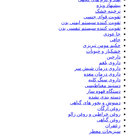
پیشنهاد ویژه
ترخینه خشک
تقویت قوای جنسی
تقویت کننده سیستم ایمنی بدن
تقویت کننده سیستم تنفسی بدن
جا عودی
چاقی
حکیم مومن تبریزی
خشکبار و حبوبات
دارچین
داروی بلغم
داروی درمان شپش سر
داروی درمان معده
داروی سنگ کلیه
دستبند مغناطیسی
دستگاه قهوه ساز
دسته بندی نشده
دمنوش و بخور های گیاهی
روغن آرگان
روغن خراطین و روغن زالو
روغن گیاهی
زعفران
سبزیجات معطر