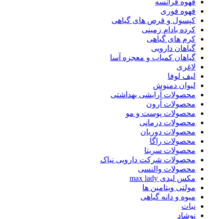
قهوه فرانسه
قهوه فوری
کپسول و قرص های گیاهی
کرده بادام زمینی
کرم های گیاهی
گیاهان دارویی
گیاهان کمیاب و معجزه آسا
لاغری
لیف لوفا
لیوان دمنوش
محصولات آرایشی بهداشتی
محصولات آرون
محصولات پوست و مو
محصولات درمانی
محصولات دوریان
محصولات راگا
محصولات سریتا
محصولات شرکت دارویی نیاک
محصولات والنسی
مکس لیدی max lady
مولتی ویتامین ها
میوه و دانه گیاهی
نبات
نوشاد