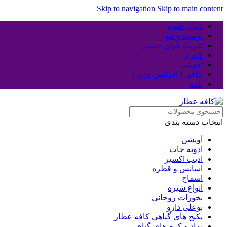
Skip to navigation
Skip to main content
دنیای قهوه
پوست و مو
تقویت قوای جنسی
لاغری
تقویتی
چاقی ( افزایش وزن )
بلغم
انتخاب دسته بندی
آویشن
ادویه جات
ادیب اکسیر
اسانس و قطره
اسماج
انواع شیره
بخورات روحانی
بوعلی دارو
پکیج های گیاهی کافه عطار
پماد و کرم های گیاهی