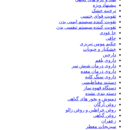
پیشنهاد ویژه
ترخینه خشک
تقویت قوای جنسی
تقویت کننده سیستم ایمنی بدن
تقویت کننده سیستم تنفسی بدن
جا عودی
چاقی
حکیم مومن تبریزی
خشکبار و حبوبات
دارچین
داروی بلغم
داروی درمان شپش سر
داروی درمان معده
داروی سنگ کلیه
دستبند مغناطیسی
دستگاه قهوه ساز
دسته بندی نشده
دمنوش و بخور های گیاهی
روغن آرگان
روغن خراطین و روغن زالو
روغن گیاهی
زعفران
سبزیجات معطر