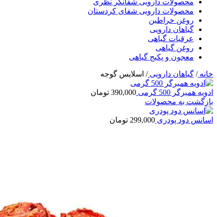
محصولات دارویی شفانگر نظری
محصولات دارویی شفای کردستان
روغن خراطین
گیاهان دارویی
عرقیات گیاهی
روغن گیاهی
معجون و پکیج گیاهی
خانه
/
گیاهان دارویی
/
اسلایس گوجه
ادویه همبرگر 500 گرمی
390,000
تومان
بازگشت به محصولات
اسانس دود پودری
299,000
تومان