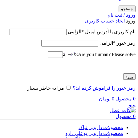
جستجو
ورود / ثبت نام
ورود
ایجاد حساب کاربری
نام کاربری یا آدرس ایمیل
*
الزامی
رمز عبور
*
الزامی
Are you human? Please solve:
ورود
رمز عبور را فراموش کرده اید؟
مرا به خاطر بسپار
0
محصول
0
تومان
منو
0
محصول
محصولات دارویی نیاک
محصولات دارویی بوعلی دارو