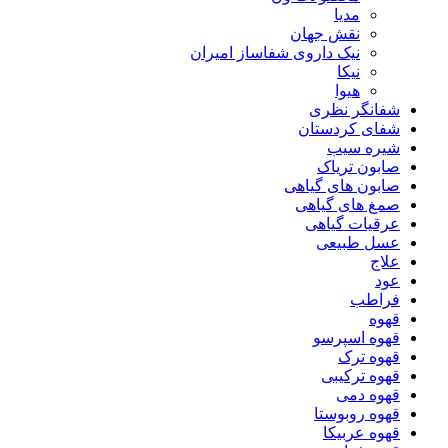
مدیا
نقش جهان
نیک داروی شفاساز امیران
نیکا
هیوا
شفانگر نظری
شفای کردستان
شیره سیب
صابون تریاک
صابون های گیاهی
صمغ های گیاهی
عرقیات گیاهی
عسل طبیعی
علاج
عود
فراطب
قهوه
قهوه اسپرسو
قهوه ترک
قهوه ترکیبی
قهوه دمی
قهوه روبوستا
قهوه عربیکا