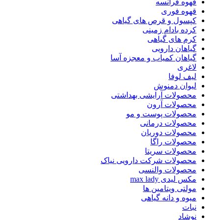
قهوه فرانسه
قهوه فوری
کپسول و قرص های گیاهی
کرده بادام زمینی
کرم های گیاهی
گیاهان دارویی
گیاهان کمیاب و معجزه آسا
لاغری
لیف لوفا
لیوان دمنوش
محصولات آرایشی بهداشتی
محصولات آرون
محصولات پوست و مو
محصولات درمانی
محصولات دوریان
محصولات راگا
محصولات سریتا
محصولات شرکت دارویی نیاک
محصولات والنسی
مکس لیدی max lady
مولتی ویتامین ها
میوه و دانه گیاهی
نبات
نوشاد