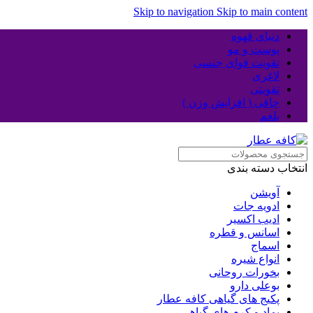
Skip to navigation
Skip to main content
دنیای قهوه
پوست و مو
تقویت قوای جنسی
لاغری
تقویتی
چاقی ( افزایش وزن )
بلغم
انتخاب دسته بندی
آویشن
ادویه جات
ادیب اکسیر
اسانس و قطره
اسماج
انواع شیره
بخورات روحانی
بوعلی دارو
پکیج های گیاهی کافه عطار
پماد و کرم های گیاهی