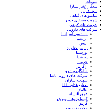
سوغات
سیگار عنبر نسارا
سینا فرآور
شامپو های گیاهی
شربت مصفای خون
شربت های گیاهی
شرکت های دارویی
آنا شیمی اسپادانا
ابریشم
الیس
پارس حنا یزد
پورسینا
پورشیا
خرمان
زاگرس
شایگان پیشرو
شرکت های دارویی پاشا
شهدینه سازان
صنایع غذایی 111
عالیان
عرق النساء
کیمیا پژوهان ونوش
گرینو
محصولات ون