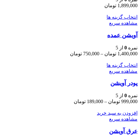
1,899,000
تومان
این
انتخاب گزینه ها
محصول
مشاهده سریع
دارای
آویشن عمده
انواع
مختلفی
می
نمره
0
از 5
باشد.
Price
1,400,000
تومان
–
750,000
تومان
گزینه
range:
ها
750,000 تومان
این
انتخاب گزینه ها
through
ممکن
محصول
مشاهده سریع
1,400,000 تومان
است
دارای
در
پودر آویشن
انواع
صفحه
مختلفی
محصول
می
نمره
0
از 5
انتخاب
باشد.
Price
999,000
تومان
–
189,000
تومان
شوند
گزینه
range:
ها
189,000 تومان
افزودن به سبد خرید
through
ممکن
مشاهده سریع
999,000 تومان
است
در
عرق آویشن
صفحه