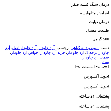
درمان سنگ کیسه صفرا
افزایش متابولیسم
درمان دیابت
طبیعت معتدل
500 گرمی
دسته:
میوه و دانه گیاهی
برچسب:
آرد چاودار
,
آرد چاودار اصل
,
آرد
چاودار درجه 1
,
ارد چاو دار
,
خرید آرد چاودار
,
خواص آرد چاودار
,
قیمت آرد چاودار
بستن
[vc_row][vc_column]
تحویل اکسپرس
تحویل اکسپرس
پشتیبانی 24 ساعته
پشتیبانی 24 ساعته