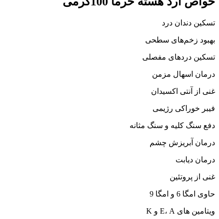
خواص آرد هسته خرما 100گرمی
تسکین دندان درد
بهبود زخم‌های سطحی
تسکین درد‌های مفصلی
درمان اسهال مزمن
غنی از آنتی اکسیدان
فیبر خوراکی رژیمی
دفع سنگ کلیه و سنگ مثانه
درمان آبریزش چشم
درمان دیابت
غنی از پروتئین
حاوی امگا 6 و امگا 9
ویتامین های E، A و K