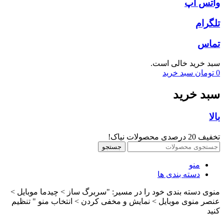
واتس اپ
تلگرام
تماس
سبد خرید خالی است.
0
تومان
سبد خرید
سبد خرید
بالا
تخفیف 20 درصدی محصولات نیاک!
جستجو
منو
دسته بندی ها
منوی دسته بندی خود را در مسیر: "سربرگ ساز > چیدما موبایل >
عنصر منوی موبایل > نمایش و مخفی کردن > انتخاب منو " تنظیم
کنید