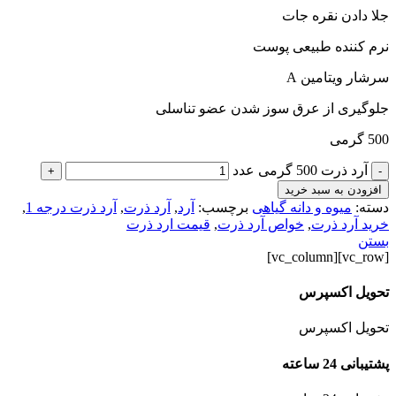
جلا دادن نقره جات
نرم کننده طبیعی پوست
سرشار ویتامین A
جلوگیری از عرق سوز شدن عضو تناسلی
500 گرمی
آرد ذرت 500 گرمی عدد
+
-
افزودن به سبد خرید
دسته:
میوه و دانه گیاهی
برچسب:
آرد
,
آرد ذرت
,
آرد ذرت درجه 1
,
خرید آرد ذرت
,
خواص آرد ذرت
,
قیمت ارد ذرت
بستن
[vc_row][vc_column]
تحویل اکسپرس
تحویل اکسپرس
پشتیبانی 24 ساعته