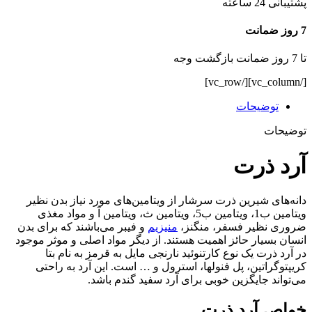
پشتیبانی 24 ساعته
7 روز ضمانت
تا 7 روز ضمانت بازگشت وجه
[/vc_column][/vc_row]
توضیحات
توضیحات
آرد ذرت
دانه‌های شیرین ذرت سرشار از ویتامین‌های مورد نیاز بدن نظیر
ویتامین ب1، ویتامین ب5، ویتامین ث، ویتامین آ و مواد مغذی
ضروری نظیر فسفر، منگنز،
منیزیم
و فیبر می‌باشند که برای بدن
انسان بسیار حائز اهمیت هستند. از دیگر مواد اصلی و موثر موجود
در آرد ذرت یک نوع کارتنوئید نارنجی مایل به قرمز به نام بتا
کریپتوگراتین، پل فنولها، استرول و … است. این آرد به راحتی
می‌تواند جایگزین خوبی برای آرد سفید گندم باشد.
خواص آرد ذرت