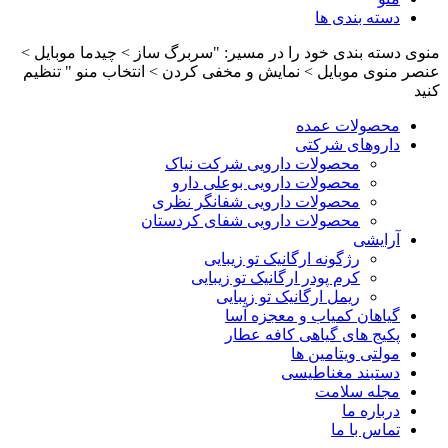
دسته بندی ها
منوی دسته بندی خود را در مسیر: "سربرگ ساز > چیدما موبایل >
عنصر منوی موبایل > نمایش و مخفی کردن > انتخاب منو " تنظیم
کنید
محصولات عمده
داروهای شرکتی
محصولات دارویی شرکت نیاک
محصولات دارویی بوعلی دارو
محصولات دارویی شفانگر نظری
محصولات دارویی شفای کردستان
آرایشی
رژگونه ارگانیک تو زیبایی
کرم پودر ارگانیک تو زیبایی
ریمل ارگانیک تو زیبایی
گیاهان کمیاب و معجزه آسا
پکیج های گیاهی کافه عطار
مولتی ویتامین ها
دستبند مغناطیسی
مجله سلامت
درباره ما
تماس با ما