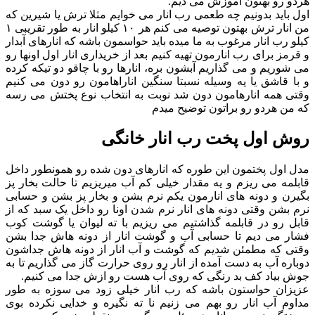
هردو رو بهتون آموزش می دیم.
اول باید بدونیم چه طعمی رب انار می خوایم مثلا ترش یا شیرین که
من انار ترش بهتون توصیه می کنم هر ۱۰ کیلو انار به طور تقریبی ۱
کیلو رب انار مرغوب به ما میده باید حواسمون باشه که انارهای آبدار
و قرمز برای رب انارمون تهیه کنیم بعد از خریداری انار اول اونها رو
می شوریم و می گذاریم آبشون بره، انارها رو با چاقو دو تیکه کرده
و با قاشق یا یه وسیله نسبتا سنگین اناراهامون رو دون می کنیم
وقتی همه انارهامون دون شد نوبت به انتخاب نوع پختش می رسه
که من هردو رو براتون توضیح میدم
روش اول پخت رب انار خانگی
مدل اول پختمون این طوره که انارهای دون شده رو همونطور داخل
قابلمه می ریزم و یه مقدار خیلی کم آب میریزیم تا حالت بخار پز
بگیرن و دونه های انارمون یکم نرم بشن و بخار پز بشن و حسابی
نرم بشن وقتی دونه های انار نرم شدن اونا رو داخل یک سبد که از
قابل رو در قابلمه گذاشتیم می ریزیم با ته لیوان یا گوشت کوب
فشار می دیم تا حسابی آب و گوشت انار از دونه هاش جدا بشن
وقتی که مطمئن شدیم که گوشت و آب انار از دونه هاش جداشون
دوباره آب به دست آمده از انار رو روی حرارت گاز می گذاریم تا به
جوش بیاد کف بد رنگی که روی آب هست رو ازش جدا می کنیم.
عزیزان حواستون باشه که رب انار خیلی زود می سوزه به طور
مداوم آب انار رو بهم می زنیم نا ته نگیره و خدایی نکرده بوی