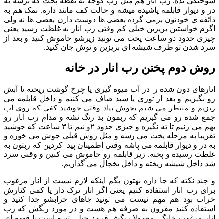
سوختگی نده. رب انار هم مثل رب گوجه به نقطه پخت که برسه به
در و دیوار قابلمه پاشیده میشه و حالت کف مانند داره. نمک هم به
ذائقه ی خودتون برمی گرده بعضی ها دوست دارن بعضی ها نه ولی
اگرم خواستین بریزین خیلی کم وقتی رب انار به غلظت رسید یعنی
چیزی حدود دو ساعت پخت می تونید زیرشو خاموش کنید و بعد از
سرد شدن تو ظرف شیشه ای بریزین و نوش جان کنید.
روش دوم پختن رب انار در خانه
انارهای دون شده را در آب میوه گیری یا چرخ گوشت ریخته تا آبش
رو بگیریم و بعد از توری یا سبد صاف می کنیم و داخل قابلمه می
ریزیم و منتظر می شیم بجوش بیاد وقتی جوشید کفی که روی اب
جمع شده رو می گیریم که ربمون بد رنگ نشه و مدام رب انار رو
بهم می زنیم تا ته نگیره و چیزی حدود ۲و نیم تا ۳ ساعت که جوشید
تقریبا به مرحله پخت می رسه و مثل روش قبلی جوش می خوره و
به در و دیوار قابلمه می پاشه وقتی اطمینان پیدا کردین که ربتون به
غلظت رسیده و پخته. زیر قابلمه رو خاموش می کنین و وقتی سرد
شد داخل شیشه ریخته و داخل یخچال می گذاریم.
و چند نکته که جا داره بهتون بگم اینکه لازم نیست از انار مرغوب
برای رب انار استفاده کنیم یعنی اگر انار ترک دار یا کمی کنارش
خراب بود هم مهم نیست می تونید جاهای خرابشو جدا کنید و
استفاده کنید مقرون به صرفه هم هست و در مورد رنگش که رب
انار مرغوب خانگی معمولا رنگش قرمز خیلی تیره است یا قهوه ای