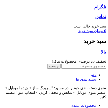
تلگرام
تماس
سبد خرید خالی است.
0
تومان
سبد خرید
سبد خرید
بالا
تخفیف 20 درصدی محصولات نیاک!
جستجو
منو
دسته بندی ها
منوی دسته بندی خود را در مسیر: "سربرگ ساز > چیدما موبایل >
عنصر منوی موبایل > نمایش و مخفی کردن > انتخاب منو " تنظیم
کنید
محصولات عمده