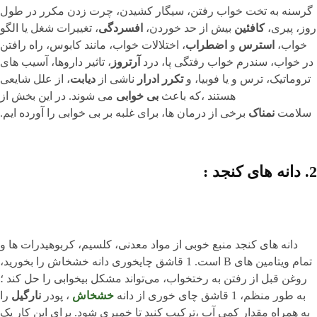
گرسنه به تخت خواب رفتن، سیگار کشیدن، چرت زدن مکرر در طول
روز، پیری،
کافئین
بیش از حد خوردن،
افسردگی
، تغییرات شغل یا الگو
خواب،
استرس
و
اضطراب
، اختلالات خواب، مانند کابوس، راه رافتن
در خواب، سندرم خواب رفتگی پا، درد
آرتروز
، تاثیر داروها، آسیب های
تروماتیک، ترس و یا فوبیا، و
تکرر ادرار
ناشی از
دیابت
، از علل شایعی
هستند ،که باعث
بی خوابی
می شوند. در این بخش از
سلامت
نمناک
برخی از درمان ها، برای غلبه بر بی خوابی را آورده ایم.
2. دانه های کنجد :
دانه های کنجد منبع خوبی از مواد معدنی، کلسیم، کربوهیدرات ها و
تمام ویتامین های B است. 1 قاشق چایخوری دانه خشخاش را بخورید،
روغن قبل از رفتن به رختخواب، می‌تواند مشکل بیخوابی را حل کند ؛
به طور منظم، 1 قاشق چای خوری از دانه
خشخاش
، پودر
نارگیل
را
به همراه مقدار کمی آب ،ترکیب کنید تا خمیری شود. برای این کار یک