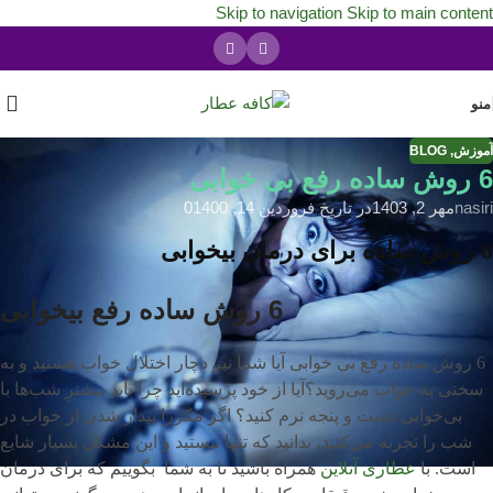
Skip to navigation
Skip to main content
منو
آموزش
,
BLOG
6 روش ساده رفع بی خوابی
nasiri
مهر 2, 1403
در تاریخ فروردین 14, 1400
0
6 روش ساده برای درمان بیخوابی
6 روش ساده رفع بیخوابی
6 روش ساده رفع بی خوابی آیا شما نیز دچار اختلال خواب هستید و به
سختی به خواب می‌روید؟آیا از خود پرسیده‌اید چرا باید بیشترِ شب‌ها با
بی‌خوابی دست و پنجه نرم کنید؟ اگر مکررا بیدار شدن از خواب در
شب را تجربه می‌کنید، بدانید که تنها نیستید و این مشکل بسیار شایع
است. با
عطاری آنلاین
همراه باشید تا به شما بگوییم که برای درمان