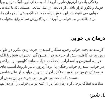
رفتگی پا، درد
آرتروز
، تاثیر داروها، آسیب های تروماتیک، ترس و یا
فوبیا، و
تکرر ادرار
ناشی از
دیابت
، از علل شایعی هستند ،که باعث
بی
خوابی
می شوند. در این بخش از سلامت
نمناک
برخی از درمان ها،
برای غلبه بر بی خوابی را آورده ایم. (6 روش ساده رفع بیخوابی )
درمان بی خوابی
گرسنه به تخت خواب رفتن، سیگار کشیدن، چرت زدن مکرر در طول
روز، پیری،
کافئین
بیش از حد خوردن،
افسردگی
، تغییرات شغل یا الگو
خواب،
استرس
و
اضطراب
، اختلالات خواب، مانند کابوس، راه رافتن
در خواب، سندرم خواب رفتگی پا، درد
آرتروز
، تاثیر داروها، آسیب های
تروماتیک، ترس و یا فوبیا، و
تکرر ادرار
ناشی از
دیابت
، از علل شایعی
هستند ،که باعث
بی خوابی
می شوند. در این بخش از
سلامت
نمناک
برخی از درمان ها، برای غلبه بر بی خوابی را آورده ایم.
1. شیر: