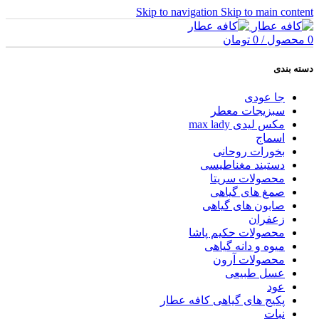
Skip to navigation
Skip to main content
0
محصول
/
0
تومان
دسته بندی
جا عودی
سبزیجات معطر
مکس لیدی max lady
اسماج
بخورات روحانی
دستبند مغناطیسی
محصولات سریتا
صمغ های گیاهی
صابون های گیاهی
زعفران
محصولات حکیم پاشا
میوه و دانه گیاهی
محصولات آرون
عسل طبیعی
عود
پکیج های گیاهی کافه عطار
نبات