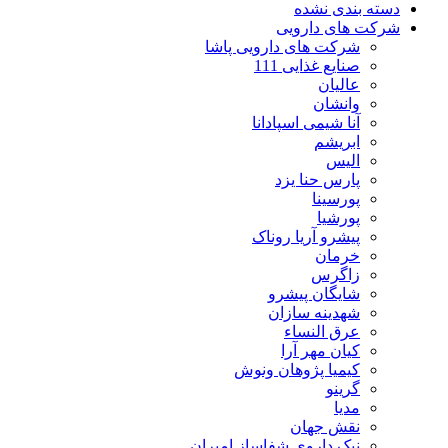
دسته بندی نشده
شرکت های دارویی
شرکت های دارویی پاشا
صنایع غذایی 111
عالیان
وانشان
آنا شیمی اسپادانا
ابریشم
الیس
پارس حنا یزد
پورسینا
پورشیا
پیشرو آریا روناک
خرمان
زاگرس
شایگان پیشرو
شهدینه سازان
عرق النساء
کیان مهر آرا
کیمیا پژوهان ونوش
گرینو
مدیا
نقش جهان
نیک داروی شفاساز امیران