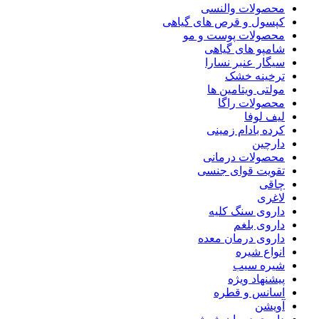
محصولات والنسی
کپسول و قرص های گیاهی
محصولات پوست و مو
شامپو های گیاهی
سیگار عنبر نسارا
ترخینه خشک
مولتی ویتامین ها
محصولات راگا
لیف لوفا
کرده بادام زمینی
دارچین
محصولات درمانی
تقویت قوای جنسی
چاقی
لاغری
داروی سنگ کلیه
داروی بلغم
داروی درمان معده
انواع شیره
شیره سیب
پیشنهاد ویژه
اسانس و قطره
آویشن