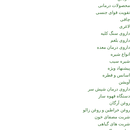
محصولات درمانی
تقویت قوای جنسی
چاقی
لاغری
داروی سنگ کلیه
داروی بلغم
داروی درمان معده
انواع شیره
شیره سیب
پیشنهاد ویژه
اسانس و قطره
آویشن
داروی درمان شپش سر
دستگاه قهوه ساز
روغن آرگان
روغن خراطین و روغن زالو
شربت مصفای خون
شربت های گیاهی