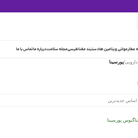
 عطار
مولتی ویتامین ها
دستبند مغناطیسی
مجله سلامت
درباره ما
تماس با ما
ارویی
/
پورسینا