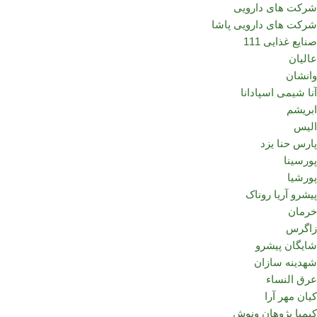
شرکت های دارویی
شرکت های دارویی پاشا
صنایع غذایی 111
عالیان
وانشان
آنا شیمی اسپادانا
ابریشم
الیس
پارس حنا یزد
پورسینا
پورشیا
پیشرو آریا روناک
خرمان
زاگرس
شایگان پیشرو
شهدینه سازان
عرق النساء
کیان مهر آرا
کیمیا پژوهان ونوش