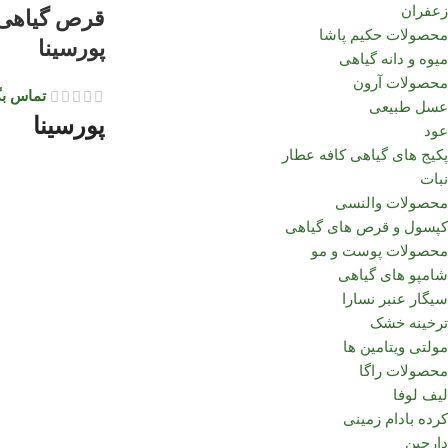
زعفران
قرص گیاهی 
محصولات حکیم پاشا
پورسینا
میوه و دانه گیاهی
محصولات آرون
تماس بگ
عسل طبیعی
پورسینا
عود
پکیج های گیاهی کافه عطار
نبات
محصولات والنسی
کپسول و قرص های گیاهی
محصولات پوست و مو
شامپو های گیاهی
سیگار عنبر نسارا
ترخینه خشک
مولتی ویتامین ها
محصولات راگا
لیف لوفا
کرده بادام زمینی
دارچین