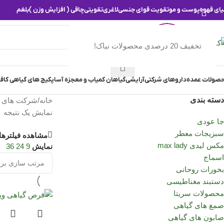
یای قهوه
پوست و مو
تقویت قوای جنسی
لاغری
تقویتی
چاقی ( افزایش وزن )
بلغم
تخفیف 20 درصدی محصولات نیاک!
انتخاب دسته بندی
صولات عمده
داروهای شرکتی
آرایشی
گیاهان کمیاب و معجزه آسا
پکیج های گیاهی کافه
دسته بندی
خانه
/
شرکت های د
نمایش یک نتیجه
جا عودی
سبزیجات معطر
مشاهده فیلترها
مکس لیدی max lady
نمایش
9
24
36
اسماج
بخورات روحانی
دستبند مغناطیسی
محصولات سریتا
صمغ های گیاهی
صابون های گیاهی