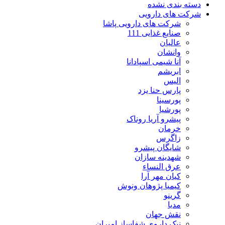
دسته بندی نشده
شرکت های دارویی
شرکت های دارویی پاشا
صنایع غذایی 111
عالیان
وانشان
آنا شیمی اسپادانا
ابریشم
الیس
پارس حنا یزد
پورسینا
پورشیا
پیشرو آریا روناک
خرمان
زاگرس
شایگان پیشرو
شهدینه سازان
عرق النساء
کیان مهر آرا
کیمیا پژوهان ونوش
گرینو
مدیا
نقش جهان
نیک داروی شفاساز امیران