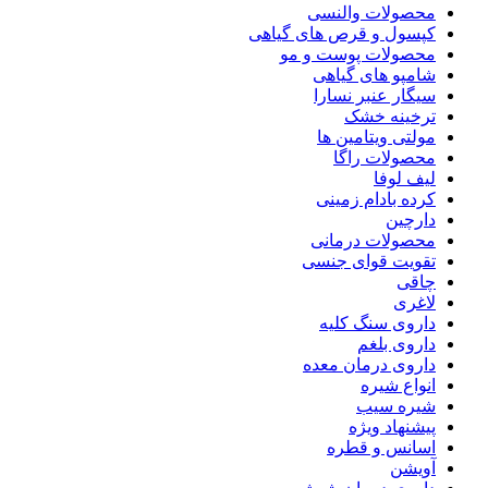
محصولات والنسی
کپسول و قرص های گیاهی
محصولات پوست و مو
شامپو های گیاهی
سیگار عنبر نسارا
ترخینه خشک
مولتی ویتامین ها
محصولات راگا
لیف لوفا
کرده بادام زمینی
دارچین
محصولات درمانی
تقویت قوای جنسی
چاقی
لاغری
داروی سنگ کلیه
داروی بلغم
داروی درمان معده
انواع شیره
شیره سیب
پیشنهاد ویژه
اسانس و قطره
آویشن