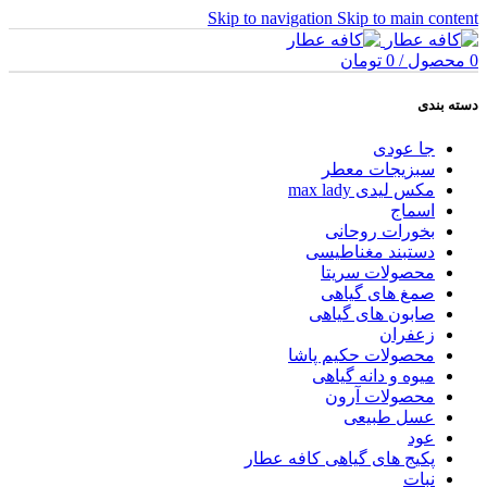
Skip to navigation
Skip to main content
0
محصول
/
0
تومان
دسته بندی
جا عودی
سبزیجات معطر
مکس لیدی max lady
اسماج
بخورات روحانی
دستبند مغناطیسی
محصولات سریتا
صمغ های گیاهی
صابون های گیاهی
زعفران
محصولات حکیم پاشا
میوه و دانه گیاهی
محصولات آرون
عسل طبیعی
عود
پکیج های گیاهی کافه عطار
نبات