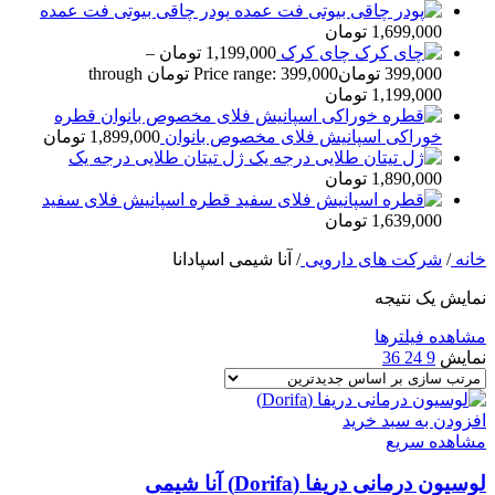
پودر چاقی بیوتی فت عمده
1,699,000
تومان
چای کرک
1,199,000
تومان
–
399,000
تومان
Price range: 399,000 تومان through
1,199,000 تومان
قطره
خوراکی اسپانيش فلای مخصوص بانوان
1,899,000
تومان
ژل تيتان طلایی درجه يک
1,890,000
تومان
قطره اسپانيش فلای سفيد
1,639,000
تومان
خانه
/
شرکت های دارویی
/
آنا شیمی اسپادانا
نمایش یک نتیجه
مشاهده فیلترها
نمایش
9
24
36
افزودن به سبد خرید
مشاهده سریع
لوسیون درمانی دریفا (Dorifa) آنا شیمی