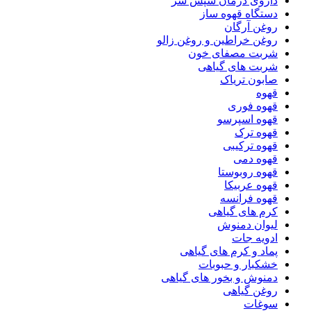
داروی درمان شپش سر
دستگاه قهوه ساز
روغن آرگان
روغن خراطین و روغن زالو
شربت مصفای خون
شربت های گیاهی
صابون تریاک
قهوه
قهوه فوری
قهوه اسپرسو
قهوه ترک
قهوه ترکیبی
قهوه دمی
قهوه روبوستا
قهوه عربیکا
قهوه فرانسه
کرم های گیاهی
لیوان دمنوش
ادویه جات
پماد و کرم های گیاهی
خشکبار و حبوبات
دمنوش و بخور های گیاهی
روغن گیاهی
سوغات