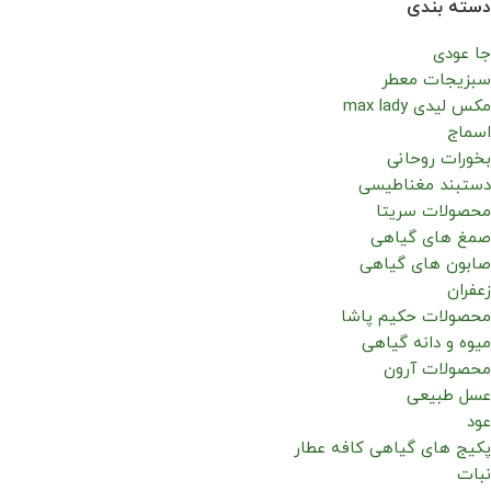
دسته بندی
جا عودی
سبزیجات معطر
مکس لیدی max lady
اسماج
بخورات روحانی
دستبند مغناطیسی
محصولات سریتا
صمغ های گیاهی
صابون های گیاهی
زعفران
محصولات حکیم پاشا
میوه و دانه گیاهی
محصولات آرون
عسل طبیعی
عود
پکیج های گیاهی کافه عطار
نبات