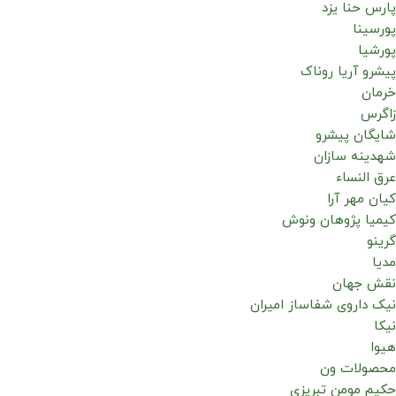
پارس حنا یزد
پورسینا
پورشیا
پیشرو آریا روناک
خرمان
زاگرس
شایگان پیشرو
شهدینه سازان
عرق النساء
کیان مهر آرا
کیمیا پژوهان ونوش
گرینو
مدیا
نقش جهان
نیک داروی شفاساز امیران
نیکا
هیوا
محصولات ون
حکیم مومن تبریزی