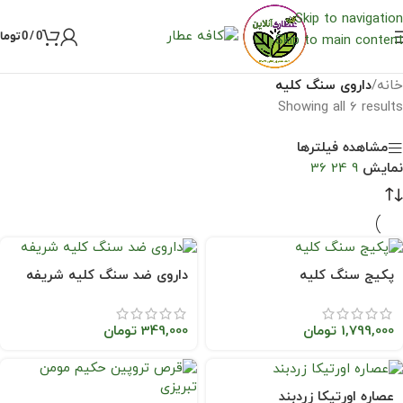
Skip to navigation
0
/
0
توما
Skip to main content
خانه
/
داروی سنگ کلیه
Showing all 6 results
مشاهده فیلترها
نمایش
9
24
36
پکیج سنگ کلیه
داروی ضد سنگ کلیه شریفه
1,799,000
تومان
349,000
تومان
عصاره اورتیکا زردبند