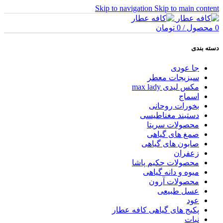
Skip to navigation
Skip to main content
0
محصول
/
0
تومان
دسته بندی
جا عودی
سبزیجات معطر
مکس لیدی max lady
اسماج
بخورات روحانی
دستبند مغناطیسی
محصولات سریتا
صمغ های گیاهی
صابون های گیاهی
زعفران
محصولات حکیم پاشا
میوه و دانه گیاهی
محصولات آرون
عسل طبیعی
عود
پکیج های گیاهی کافه عطار
نبات