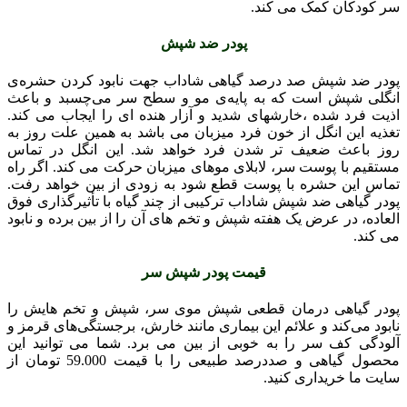
سر کودکان کمک می کند.
پودر ضد شپش
پودر ضد شپش صد درصد گیاهی شاداب جهت نابود کردن حشره‌ی
انگلی شپش است که به پایه‌ی مو و سطح سر می‌چسبد و باعث
اذیت فرد شده ،خارشهای شدید و آزار هنده ای را ایجاب می کند.
تغذیه این انگل از خون فرد میزبان می باشد به همین علت روز به
روز باعث ضعیف تر شدن فرد خواهد شد. این انگل در تماس
مستقیم با پوست سر، لابلای موهای میزبان حرکت می کند. اگر راه
تماس این حشره با پوست قطع شود به زودی از بین خواهد رفت.
پودر گیاهی ضد شپش شاداب ترکیبی از چند گیاه با تأثیرگذاری فوق
العاده، در عرض یک هفته شپش و تخم های آن را از بین برده و نابود
می کند.
قیمت پودر شپش سر
پودر گیاهی درمان قطعی شپش موی سر، شپش و تخم هایش را
نابود می‌کند و علائم این بیماری مانند خارش، برجستگی‌های قرمز و
آلودگی کف سر را به خوبی از بین می برد. شما می توانید این
محصول گیاهی و صددرصد طبیعی را با قیمت 59.000 تومان از
سایت ما خریداری کنید.