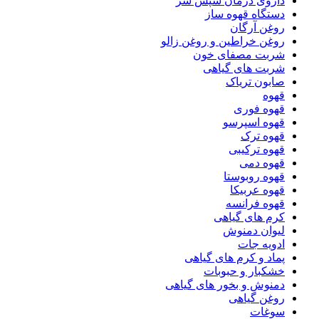
داروی درمان شپش سر
دستگاه قهوه ساز
روغن آرگان
روغن خراطین و روغن زالو
شربت مصفای خون
شربت های گیاهی
صابون تریاک
قهوه
قهوه فوری
قهوه اسپرسو
قهوه ترک
قهوه ترکیبی
قهوه دمی
قهوه روبوستا
قهوه عربیکا
قهوه فرانسه
کرم های گیاهی
لیوان دمنوش
ادویه جات
پماد و کرم های گیاهی
خشکبار و حبوبات
دمنوش و بخور های گیاهی
روغن گیاهی
سوغات