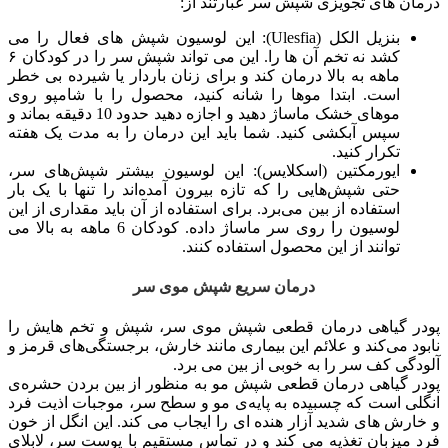
درمان های تجویزی شپش سر عبارتند از:
بنزیل الکل (Ulesfia): این لوسیون شپش های فعال را می
کشد نه تخم آن ها را. این می تواند شپش سر را در کودکان ۶
ماهه به بالا درمان کند و برای زنان باردار یا شیرده بی خطر
است. ابتدا موها را شانه کنید، محصول را با شامپو روی
موهای خشک ماساژ دهید و اجازه دهید حدود 10 دقیقه بماند و
سپس آبکشی کنید. شما باید این درمان را به مدت یک هفته
تکرار کنید.
ایورمکتین (اسکلایس): این لوسیون بیشتر شپش‌های سر،
حتی شپش‌هایی را که تازه بیرون آمده‌اند را تنها با یک بار
استفاده از بین می‌برد. برای استفاده از آن باید مقداری از این
لوسیون را روی سر ماساژ داده. کودکان 6 ماهه به بالا می
توانند از این محصول استفاده کنند.
درمان سریع شپش موی سر
پودر گیاهی درمان قطعی شپش موی سر، شپش و تخم هایش را
نابود می‌کند و علائم این بیماری مانند خارش، برجستگی‌های قرمز و
آلودگی کف سر را به خوبی از بین می برد.
پودر گیاهی درمان قطعی شپش مو به منظور از بین بردن حشره‌ی
انگلی است که چسبیده به پایه‌ی مو و سطح سر، موجبات اذیت فرد
و خارش های شدید آزار هنده ای را ایجاب می کند. این انگل از خون
فرد میزبان تغذیه می کند و در تماس مستقیم با پوست سر، لابلای