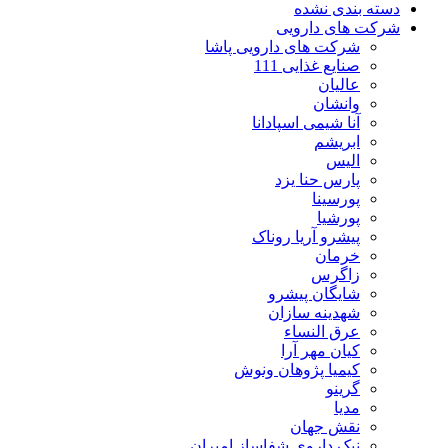
دسته بندی نشده
شرکت های دارویی
شرکت های دارویی پاشا
صنایع غذایی 111
عالیان
وانشان
آنا شیمی اسپادانا
ابریشم
الیس
پارس حنا یزد
پورسینا
پورشیا
پیشرو آریا روناک
خرمان
زاگرس
شایگان پیشرو
شهدینه سازان
عرق النساء
کیان مهر آرا
کیمیا پژوهان ونوش
گرینو
مدیا
نقش جهان
نیک داروی شفاساز امیران