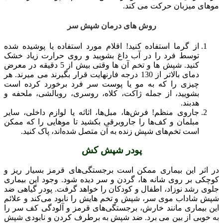
موهای میزبان حرکت می کند.
روش های درمان شپش سر
از گرما استفاده کنید! اقلام مورد استفاده یا پوشیده شده
توسط فرد را در آب داغ بشویید و روی حرارت زیاد خشک
کنید. شپش ها و تخم آن ها وقتی بیش از 5 دقیقه در معرض
دمای بالاتر از 130 درجه فارنهایت قرار بگیرند می میرند. هر
چیزی را که به مو یا پوست سر فرد برخورد کرده است
بشویید، از جمله ژاکت، کلاه، روسری، روبالشی، ملحفه و
هدبند.
جاروی منظم! فرش‌ها، مبل‌ها، اثاثه یا لوازم داخلی، سایر
مبلمان و کف‌ها را جاروبرقی بکشید تا موهایی را که ممکن
است تخم‌های شپش زنده به آن متصل شده‌اند، پاک کنید.
پودر شپش کش
در اثر این بیماری ممکن است برجستگی‌های قرمز بسیار ریز و
کوچکی بر روی شانه ها، گردن و سر دیده شود. وجود این بیماری
جلوی رشد نوزاد، اطفال و کودکان را خواهد گرفت. پودر گیاهی ضد
شپش شاداب موی سر، شپش و تخم هایش را نابود می‌کند و علائم
این بیماری مانند خارش، برجستگی‌های قرمز و آلودگی کف سر را
به خوبی از بین می برد. ضد شپش به برطرف کردن و نابودی شپش