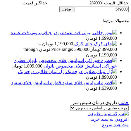
حداقل قیمت
حداكثر قيمت
صافی
محصولات مرتبط
پودر چاقی بیوتی فت عمده
1,699,000
تومان
چای کرک
1,199,000
تومان
–
399,000
تومان
Price range: 399,000 تومان through
1,199,000 تومان
قطره
خوراکی اسپانيش فلای مخصوص بانوان
1,899,000
تومان
ژل تيتان طلایی درجه يک
1,890,000
تومان
قطره اسپانيش فلای سفيد
1,639,000
تومان
خانه
/
داروی درمان شپش سر
افزودن به سبد خرید
مشاهده سریع