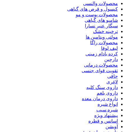
محصولات والنسی
کپسول و قرص های گیاهی
محصولات پوست و مو
شامپو های گیاهی
سیگار عنبر نسارا
ترخینه خشک
مولتی ویتامین ها
محصولات راگا
لیف لوفا
کرده بادام زمینی
دارچین
محصولات درمانی
تقویت قوای جنسی
چاقی
لاغری
داروی سنگ کلیه
داروی بلغم
داروی درمان معده
انواع شیره
شیره سیب
پیشنهاد ویژه
اسانس و قطره
آویشن