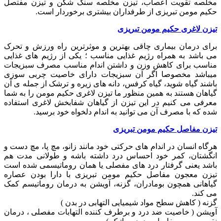
مخلصه تقویت اعصاب، تیزن مخلصه سنگ شکن و تیزن مفتصل
حکیم مومن تبریزی از طرفداران بیشتری برخوردار است.
تیزن لاغری حکیم مومن تبریزی
برای درمان بیماری چاقی بهترین و موثرترین راه ورزش و تحرک
می باشد به همراه رژیم غذایی مناسب ؛ یکی از رژیم های غذایی
مناسب برای کاهش وزن و داشتن اندام مناسب مصرف سبزیجات
میباشد مخصوصا اگر آن سبزیجات دارای خاصیت چربی سوزی
باشند گیاه شوید، گیاه کرفس، دانه های زیره و ترشک از جمله ی آن
گیاهان هستند به همین منظور ما تیزن لاغری حکیم مومن را به شما
معرفی می کنیم در این تیزن از گیاهان شفابخش لاغری استفاده
شده که با مصرف آن می توانید به اندام دلخواه خود برسید.
تیزن مفاصل حکیم مومن تبریزی
هرگاه انسان در اندام های حرکتی خود مانند زانو، مچ پا، مچ دست و
انگشتان، کمر خود احساس درد داشته باشه و طولانی مدت هم
باشد یعنی گرفتار درد های مفصلی یا همان روماتیسمی شده است
تیزن معجون مفاصل حکیم مومن تبریزی با دارا بودن عصاره
گیاهانی همچون بومادران، گزنه، آویشن به درمان روماتیسم کمک
می کند.
گزنه ( کاهش سطح مواد شیمیایی التهابی در بدن )
آویشن ( خاصیت ضد درد و برطرف کننده التهابات مفصلی ، درمان