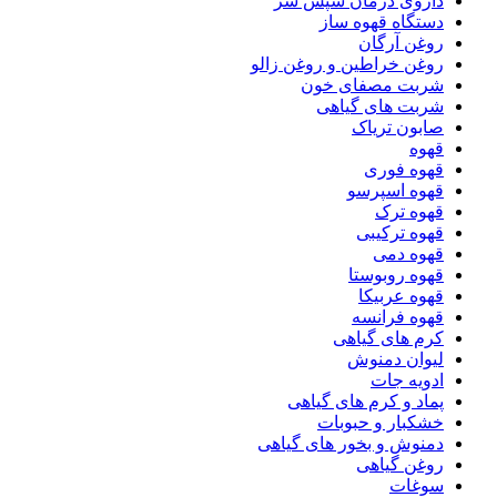
داروی درمان شپش سر
دستگاه قهوه ساز
روغن آرگان
روغن خراطین و روغن زالو
شربت مصفای خون
شربت های گیاهی
صابون تریاک
قهوه
قهوه فوری
قهوه اسپرسو
قهوه ترک
قهوه ترکیبی
قهوه دمی
قهوه روبوستا
قهوه عربیکا
قهوه فرانسه
کرم های گیاهی
لیوان دمنوش
ادویه جات
پماد و کرم های گیاهی
خشکبار و حبوبات
دمنوش و بخور های گیاهی
روغن گیاهی
سوغات