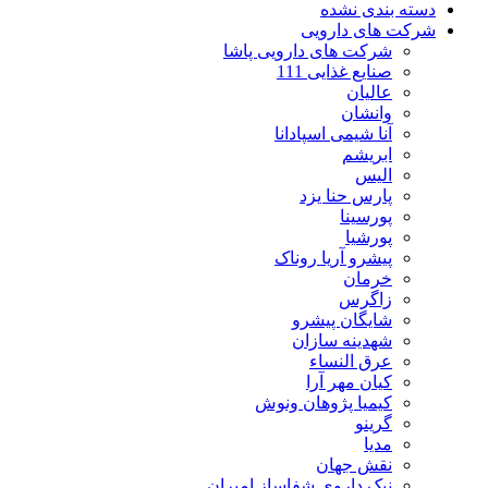
دسته بندی نشده
شرکت های دارویی
شرکت های دارویی پاشا
صنایع غذایی 111
عالیان
وانشان
آنا شیمی اسپادانا
ابریشم
الیس
پارس حنا یزد
پورسینا
پورشیا
پیشرو آریا روناک
خرمان
زاگرس
شایگان پیشرو
شهدینه سازان
عرق النساء
کیان مهر آرا
کیمیا پژوهان ونوش
گرینو
مدیا
نقش جهان
نیک داروی شفاساز امیران