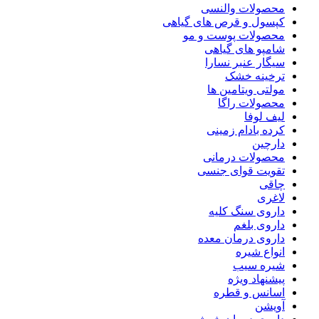
محصولات والنسی
کپسول و قرص های گیاهی
محصولات پوست و مو
شامپو های گیاهی
سیگار عنبر نسارا
ترخینه خشک
مولتی ویتامین ها
محصولات راگا
لیف لوفا
کرده بادام زمینی
دارچین
محصولات درمانی
تقویت قوای جنسی
چاقی
لاغری
داروی سنگ کلیه
داروی بلغم
داروی درمان معده
انواع شیره
شیره سیب
پیشنهاد ویژه
اسانس و قطره
آویشن