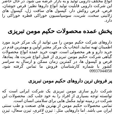
انواع مختلف دارویی تولید و به بازار عرضه می شود. در حال حاضر
این شرکت دارویی قابلیت تولید انواع داروها نظیر: قرص جوشان،
قرص، قرص روکش دار، کپسول های سافت ژل، کپسول های
ژلاتینی سخت، شربت، سوسپانسیون خوراکی قطره خوراکی را
دارد.
پخش عمده محصولات حکیم مومن تبریزی
داروهای شرکت حکیم مومن را می توانید از یک مرکز خرید مورد
اطمینان تهیه نمایید. انتخاب یک مرکز معتبر اولین و مهمترین قدم در
خرید دارو و هر محصولی است. جهت خرید عمده انواع محصولات
گیاهی شرکت حکیم مومن تبریزی از قبیل انواع شربت ها، پمادها،
قرص و کپسول ها، در کمترین زمان ممکن و ارسال به سراسر
کشور با شماره کارشناسان فروش ما تماس گرفته شود.
09937044058
پر فروش ترین داروهای حکیم مومن تبریزی
شرکت دارو سازی مومن تبریزی یک شرکت ایرانی است که
توانسته توجه بسیاری از افراد را به خود جلب کند. محصولات این
شرکت در زمینه تولید مکمل هایی برای سلامتی انسان است.
تمامی محصولات حکیم مومن از بهترین های صنعت و طب سنتی
ایران می باشد. اما داروهایی مثل : تیزن لاغری، تیزن سعال، تیزن