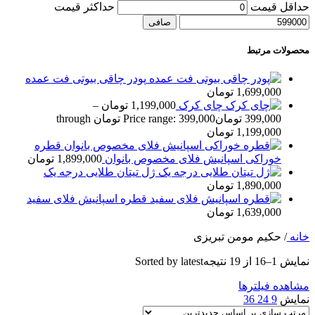
حداقل قیمت
حداكثر قيمت
صافی
محصولات مرتبط
پودر چاقی بیوتی فت عمده
1,699,000
تومان
چای کرک
1,199,000
تومان
–
399,000
تومان
Price range: 399,000 تومان through
1,199,000 تومان
قطره
خوراکی اسپانيش فلای مخصوص بانوان
1,899,000
تومان
ژل تيتان طلایی درجه يک
1,890,000
تومان
قطره اسپانيش فلای سفيد
1,639,000
تومان
خانه
/
حکیم مومن تبریزی
نمایش 1–16 از 19 نتیجه
Sorted by latest
مشاهده فیلترها
نمایش
9
24
36