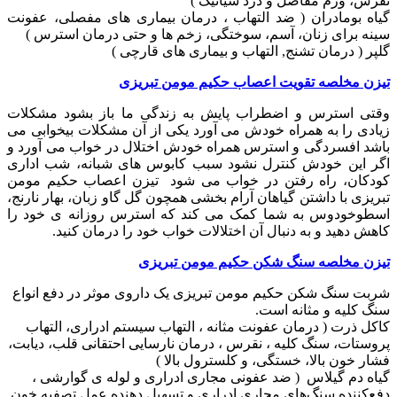
نقرس، ورم مفاصل و درد سیاتیک )
گیاه بومادران ( ضد التهاب ، درمان بیماری های مفصلی، عفونت
سینه برای زنان، آسم، سوختگی، زخم ها و حتی درمان استرس )
گلپر ( درمان تشنج, التهاب و بیماری های قارچی )
تیزن مخلصه تقویت اعصاب حکیم مومن تبریزی
وقتی استرس و اضطراب پایش به زندگی ما باز بشود مشکلات
زیادی را به همراه خودش می آورد یکی از آن مشکلات بیخوابی می
باشد افسردگی و استرس همراه خودش اختلال در خواب می آورد و
اگر این خودش کنترل نشود سبب کابوس های شبانه، شب اداری
کودکان، راه رفتن در خواب می شود تیزن اعصاب حکیم مومن
تبریزی با داشتن گیاهان آرام بخشی همچون گل گاو زبان، بهار نارنج،
اسطوخودوس به شما کمک می کند که استرس روزانه ی خود را
کاهش دهید و به دنبال آن اختلالات خواب خود را درمان کنید.
تیزن مخلصه سنگ شکن حکیم مومن تبریزی
شربت سنگ شکن حکیم مومن تبریزی یک داروی موثر در دفع انواع
سنگ کلیه و مثانه است.
کاکل ذرت ( درمان عفونت مثانه ، التهاب سیستم ادراری، التهاب
پروستات، سنگ کلیه ، نقرس ، درمان نارسایی احتقانی قلب، دیابت،
فشار خون بالا، خستگی، و کلسترول بالا )
گیاه دم گیلاس ( ضد عفونی مجاری ادراری و لوله ی گوارشی ،
دفع‌کننده سنگ‌های مجاری ادراری و تسهیل دهنده عمل تصفیه خون