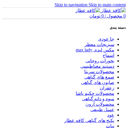
Skip to navigation
Skip to main content
0
محصول
/
0
تومان
دسته بندی
جا عودی
سبزیجات معطر
مکس لیدی max lady
اسماج
بخورات روحانی
دستبند مغناطیسی
محصولات سریتا
صمغ های گیاهی
صابون های گیاهی
زعفران
محصولات حکیم پاشا
میوه و دانه گیاهی
محصولات آرون
عسل طبیعی
عود
پکیج های گیاهی کافه عطار
نبات