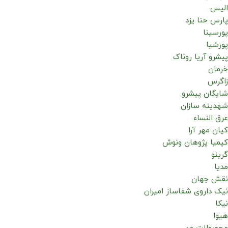
الیس
پارس حنا یزد
پورسینا
پورشیا
پیشرو آریا روناک
خرمان
زاگرس
شایگان پیشرو
شهدینه سازان
عرق النساء
کیان مهر آرا
کیمیا پژوهان ونوش
گرینو
مدیا
نقش جهان
نیک داروی شفاساز امیران
نیکا
هیوا